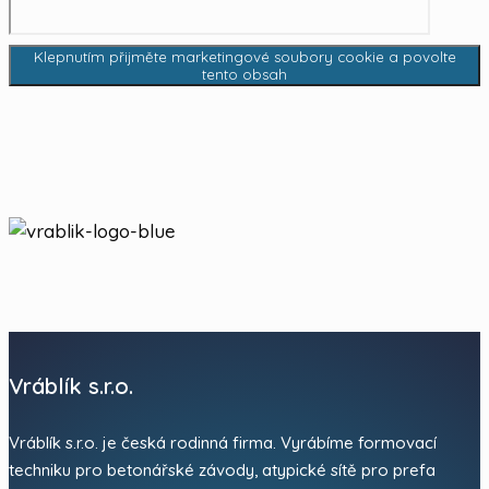
Klepnutím přijměte marketingové soubory cookie a povolte
tento obsah
Vráblík s.r.o.