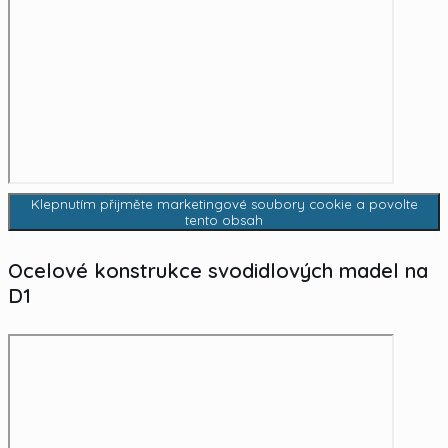
Klepnutím přijměte marketingové soubory cookie a povolte
tento obsah
Ocelové konstrukce svodidlových madel na
D1