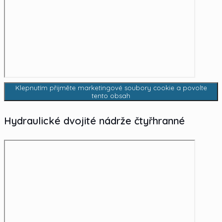
Klepnutím přijměte marketingové soubory cookie a povolte
tento obsah
Hydraulické dvojité nádrže čtyřhranné