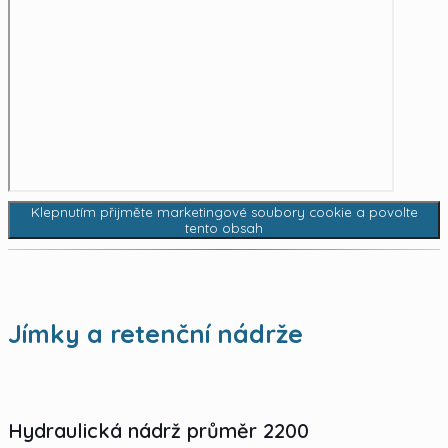
Klepnutím přijměte marketingové soubory cookie a povolte
tento obsah
Jímky a retenční nádrže
Hydraulická nádrž průměr 2200