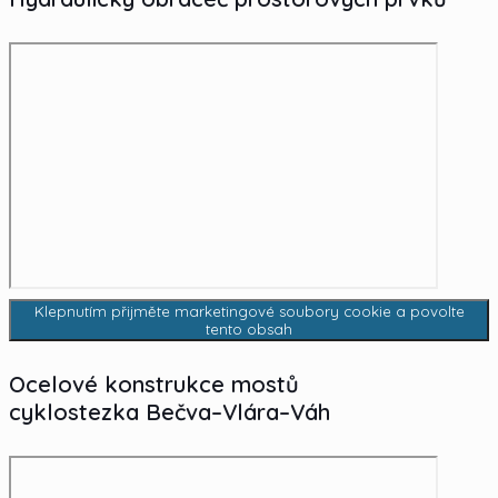
technika
Hydraulický obraceč prostorových prvků
Klepnutím přijměte marketingové soubory cookie a povolte
tento obsah
Ocelové konstrukce mostů
cyklostezka Bečva–Vlára–Váh