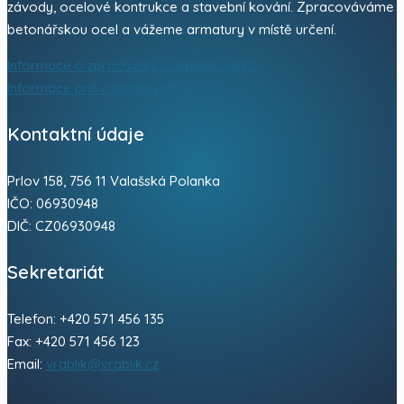
Vráblík s.r.o. je česká rodinná firma. Vyrábíme formovací
techniku pro betonářské závody, atypické sítě pro prefa
závody, ocelové kontrukce a stavební kování. Zpracováváme
betonářskou ocel a vážeme armatury v místě určení.
Informace o zpracování osobních údajů
Informace pro oznamovatele
Kontaktní údaje
Prlov 158, 756 11 Valašská Polanka
IČO: 06930948
DIČ: CZ06930948
Sekretariát
Telefon: +420 571 456 135
Fax: +420 571 456 123