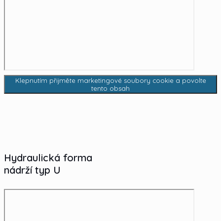
Klepnutím přijměte marketingové soubory cookie a povolte
tento obsah
Hydraulická forma
nádrží typ U