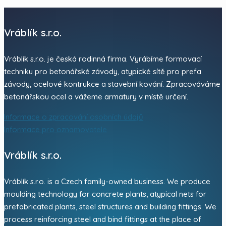
Vráblík s.r.o.
Vráblík s.r.o. je česká rodinná firma. Vyrábíme formovací
techniku pro betonářské závody, atypické sítě pro prefa
závody, ocelové kontrukce a stavební kování. Zpracováváme
betonářskou ocel a vážeme armatury v místě určení.
Informace o zpracování osobních údajů
Informace pro oznamovatele
Vráblík s.r.o.
Vráblík s.r.o. is a Czech family-owned business. We produce
moulding technology for concrete plants, atypical nets for
prefabricated plants, steel structures and building fittings. We
process reinforcing steel and bind fittings at the place of