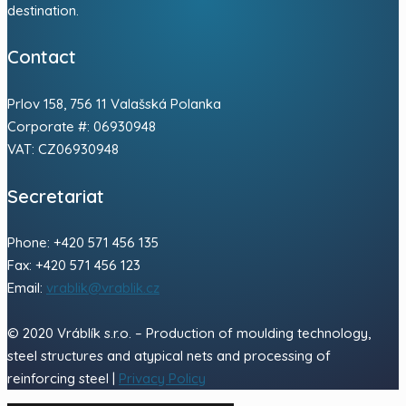
destination.
Contact
Prlov 158, 756 11 Valašská Polanka
Corporate #: 06930948
VAT: CZ06930948
Secretariat
Phone: +420 571 456 135
Fax: +420 571 456 123
Email:
vrablik@vrablik.cz
© 2020 Vráblík s.r.o. – Production of moulding technology,
steel structures and atypical nets and processing of
reinforcing steel |
Privacy Policy