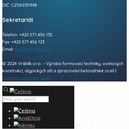
DIČ: CZ06930948
Sekretariát
Telefon: +420 571 456 135
Fax: +420 571 456 123
Email:
vrablik@vrablik.cz
© 2024 Vráblík s.r.o. – Výroba formovací techniky, ocelových
konstrukcí, atypických sítí a zpracování betonářské oceli |
Ochrana osobních údajů